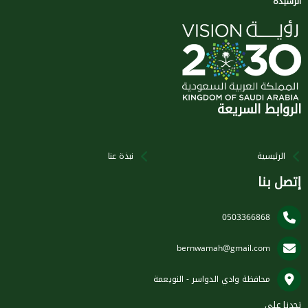
الرشيدة
الروابط السريعة
الرئيسية
نبذة عنا
إتصل بنا
0503366868
bernwamah@gmail.com
محافظة وادي الدواسر - النويعمة
تجدنا على