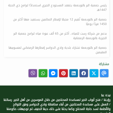
رئيس جمعية البر بالنويعمة يتفقد المستودع الخيري استعدادًا لبرامج ذي الحجة
1447هـ
جمعية البر بالنويعمة تُقيم 12 مخيمًا لإفطار الصائمين يستفيد منها أكثر من
1450 فردًا يوميًا
بدعم من شركة رست للمياه.. أكثر من 65 ألف عبوة مياه لبرامج جمعية البر
الخيرية بالنويعمة الرمضانية
جمعية البر بالنويعمة تشارك بلدية وادي الدواسر إفطارها الرمضاني لمنسوبيها
المقيمين
مشاركة
نبذة عنا
رؤيتنا / فتح أبواب الخير لمساعدة المحتاجين من خلال الموسرين من أهل الخير. رسالتنا
/ العمل على مساعدة المحتاجين من أبناء محافظة وادي الدواسر وفق اللوائح
والأنظمة لسد حاجة المحتاج وكما يحثنا على ذلك ديننا الحنيف ثم توجيهات حكومتنا