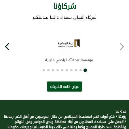
شركاؤنا
شركاء النجاح، سعداء دائما بخدمتكم
مؤسسة عبد الله الراجحي الخيرية
عرض كافة الشركاء
نبذة عنا
رؤيتنا / فتح أبواب الخير لمساعدة المحتاجين من خلال الموسرين من أهل الخير. رسالتنا
/ العمل على مساعدة المحتاجين من أبناء محافظة وادي الدواسر وفق اللوائح
والأنظمة لسد حاجة المحتاج وكما يحثنا على ذلك ديننا الحنيف ثم توجيهات حكومتنا