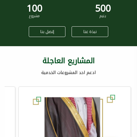
100
500
يتيم
مشروع
نبذة عنا
إتصل بنا
المشاريع العاجلة
ادعم احد المشروعات الخدمية