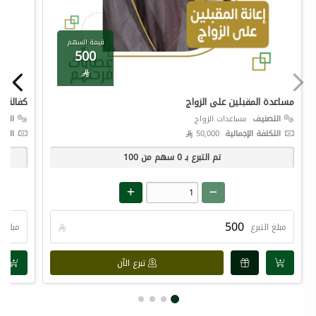
قيمة السهم
500

مساعدة المقبلين على الزواج
كفالة ال
التصنيف
مساعدات الزواج
التص
التكلفة الإجمالية
50,000 
التكل
تم التبرع بـ
0
سهم من
100
مبلغ التبرع

مبلغ ال
تبرع الآن