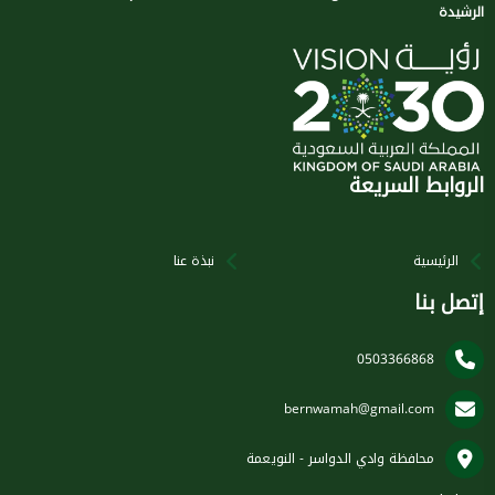
الرشيدة
الروابط السريعة
الرئيسية
نبذة عنا
إتصل بنا
0503366868
bernwamah@gmail.com
محافظة وادي الدواسر - النويعمة