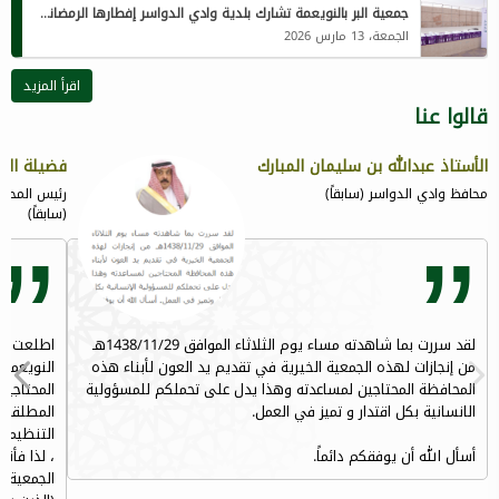
جمعية البر بالنويعمة تشارك بلدية وادي الدواسر إفطارها الرمضاني لمنسوبيها المقيمين
الجمعة، 13 مارس 2026
اقرأ المزيد
قالوا عنا
الأستاذ عبدالله بن سليمان المبارك
فضيلة الش
محافظ وادي الدواسر (سابقاً)
رئيس المحكم
(سابقاً)
لقد سررت بما شاهدته مساء يوم الثلاثاء الموافق 1438/11/29هـ
اطلعت على
من إنجازات لهذه الجمعية الخيرية في تقديم يد العون لأبناء هذه
النويعمة
المحافظة المحتاجين لمساعدته وهذا يدل على تحملكم للمسؤولية
المحتاجين
الانسانية بكل اقتدار و تميز في العمل.
المطلقات 
التنظيمات
أسأل الله أن يوفقكم دائماً.
، لذا فأنن
الجمعية ا