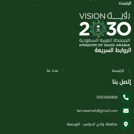
الرشيدة
الروابط السريعة
الرئيسية
نبذة عنا
إتصل بنا
0503366868
bernwamah@gmail.com
محافظة وادي الدواسر - النويعمة