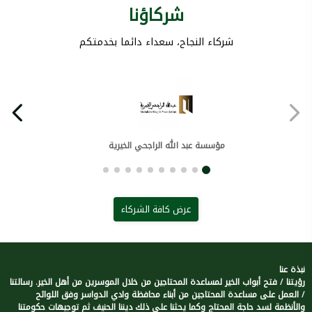
شركاؤنا
شركاء النجاح، سعداء دائما بخدمتكم
مؤسسة عبد الله الراجحي الخيرية
عرض كافة الشركاء
نبذة عنا
رؤيتنا / فتح أبواب الخير لمساعدة المحتاجين من خلال الموسرين من أهل الخير. رسالتنا
/ العمل على مساعدة المحتاجين من أبناء محافظة وادي الدواسر وفق اللوائح
والأنظمة لسد حاجة المحتاج وكما يحثنا على ذلك ديننا الحنيف ثم توجيهات حكومتنا