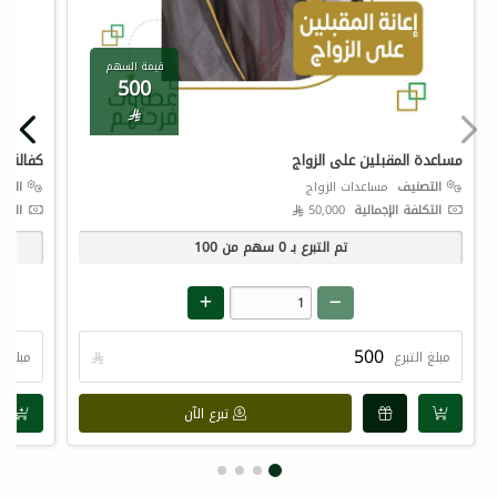
قيمة السهم
500

مساعدة المقبلين على الزواج
كفالة ال
التصنيف
مساعدات الزواج
التص
التكلفة الإجمالية
50,000 
التكل
تم التبرع بـ
0
سهم من
100
مبلغ التبرع

مبلغ ال
تبرع الآن