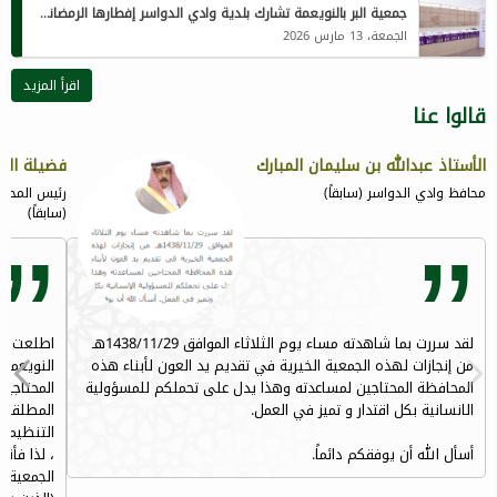
جمعية البر بالنويعمة تشارك بلدية وادي الدواسر إفطارها الرمضاني لمنسوبيها المقيمين
الجمعة، 13 مارس 2026
اقرأ المزيد
قالوا عنا
الأستاذ عبدالله بن سليمان المبارك
فضيلة الش
محافظ وادي الدواسر (سابقاً)
رئيس المحكم
(سابقاً)
لقد سررت بما شاهدته مساء يوم الثلاثاء الموافق 1438/11/29هـ
اطلعت على
من إنجازات لهذه الجمعية الخيرية في تقديم يد العون لأبناء هذه
النويعمة
المحافظة المحتاجين لمساعدته وهذا يدل على تحملكم للمسؤولية
المحتاجين
الانسانية بكل اقتدار و تميز في العمل.
المطلقات 
التنظيمات
أسأل الله أن يوفقكم دائماً.
، لذا فأنن
الجمعية ا