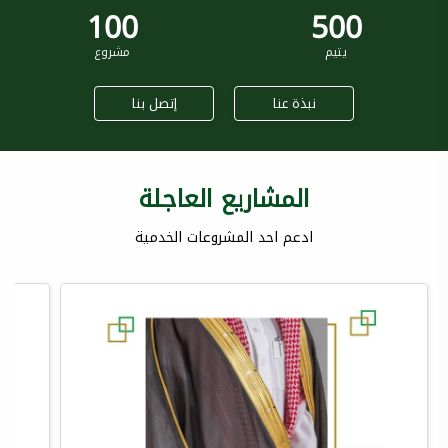
100
500
يتيم
مشروع
نبذة عنا
إتصل بنا
المشاريع العاجلة
ادعم احد المشروعات الخدمية