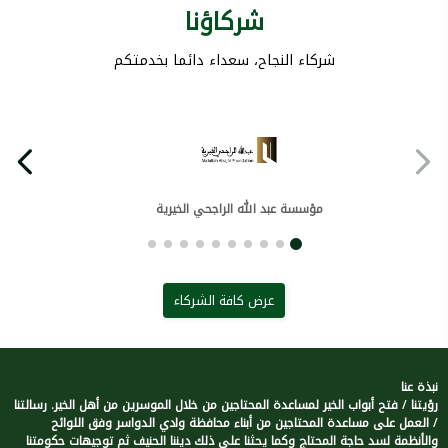
شركاؤنا
شركاء النجاح، سعداء دائما بخدمتكم
مؤسسة عبد الله الراجحي الخيرية
عرض كافة الشركاء
نبذة عنا
رؤيتنا / فتح أبواب الخير لمساعدة المحتاجين من خلال الموسرين من أهل الخير. رسالتنا
/ العمل على مساعدة المحتاجين من أبناء محافظة وادي الدواسر وفق اللوائح
والأنظمة لسد حاجة المحتاج وكما يحثنا على ذلك ديننا الحنيف ثم توجيهات حكومتنا