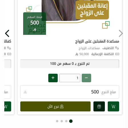
قيمة السهم
500

مساعدة المقبلين على الزواج
كفالة ال
التصنيف
مساعدات الزواج
التص
التكلفة الإجمالية
50,000 
التكل
تم التبرع بـ
0
سهم من
100
مبلغ التبرع

مبلغ ال
تبرع الآن