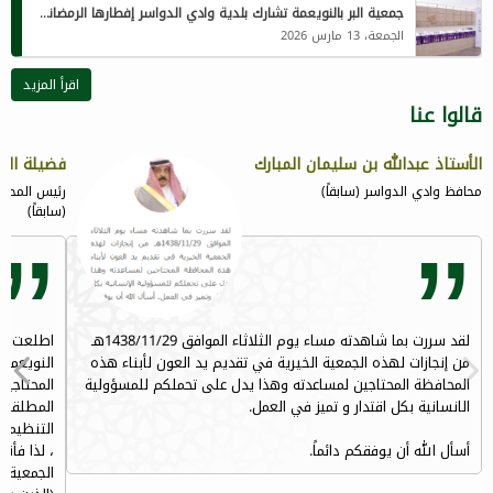
جمعية البر بالنويعمة تشارك بلدية وادي الدواسر إفطارها الرمضاني لمنسوبيها المقيمين
الجمعة، 13 مارس 2026
اقرأ المزيد
قالوا عنا
الأستاذ عبدالله بن سليمان المبارك
فضيلة الش
محافظ وادي الدواسر (سابقاً)
رئيس المحكم
(سابقاً)
لقد سررت بما شاهدته مساء يوم الثلاثاء الموافق 1438/11/29هـ
اطلعت على
من إنجازات لهذه الجمعية الخيرية في تقديم يد العون لأبناء هذه
النويعمة
المحافظة المحتاجين لمساعدته وهذا يدل على تحملكم للمسؤولية
المحتاجين
الانسانية بكل اقتدار و تميز في العمل.
المطلقات 
التنظيمات
أسأل الله أن يوفقكم دائماً.
، لذا فأنن
الجمعية ا