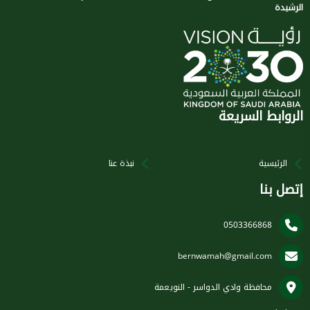
الرشيدة
الروابط السريعة
الرئيسية
نبذة عنا
إتصل بنا
0503366868
bernwamah@gmail.com
محافظة وادي الدواسر - النويعمة