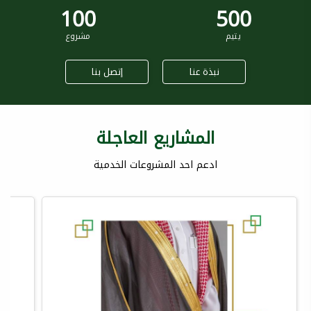
100
500
يتيم
مشروع
نبذة عنا
إتصل بنا
المشاريع العاجلة
ادعم احد المشروعات الخدمية