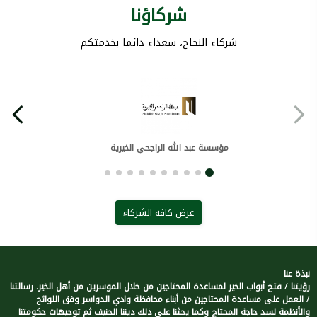
شركاؤنا
شركاء النجاح، سعداء دائما بخدمتكم
مؤسسة عبد الله الراجحي الخيرية
عرض كافة الشركاء
نبذة عنا
رؤيتنا / فتح أبواب الخير لمساعدة المحتاجين من خلال الموسرين من أهل الخير. رسالتنا
/ العمل على مساعدة المحتاجين من أبناء محافظة وادي الدواسر وفق اللوائح
والأنظمة لسد حاجة المحتاج وكما يحثنا على ذلك ديننا الحنيف ثم توجيهات حكومتنا