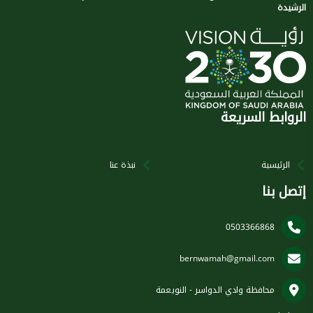
الرشيدة
الروابط السريعة
الرئيسية
نبذة عنا
إتصل بنا
0503366868
bernwamah@gmail.com
محافظة وادي الدواسر - النويعمة