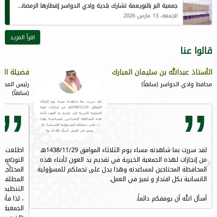
جمعية البر بالنويعمة تشارك بلدية وادي الدواسر إفطارها الرمضاني لمنسوبيها المقيمين
الجمعة، 13 مارس 2026
اقرأ المزيد
قالوا عنا
الأستاذ عبدالله بن سليمان المبارك
فضيلة الش
محافظ وادي الدواسر (سابقاً)
رئيس المحكم
(سابقاً)
لقد سررت بما شاهدته مساء يوم الثلاثاء الموافق 1438/11/29هـ
اطلعت على
من إنجازات لهذه الجمعية الخيرية في تقديم يد العون لأبناء هذه
النويعمة
المحافظة المحتاجين لمساعدته وهذا يدل على تحملكم للمسؤولية
المحتاجين
الانسانية بكل اقتدار و تميز في العمل.
المطلقات 
التنظيمات
أسأل الله أن يوفقكم دائماً.
، لذا فأنن
الجمعية ا