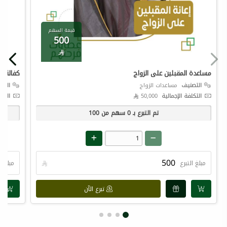
قيمة السهم
500

مساعدة المقبلين على الزواج
كفالة ال
التصنيف
مساعدات الزواج
التص
التكلفة الإجمالية
50,000 
التكل
تم التبرع بـ
0
سهم من
100
مبلغ التبرع

مبلغ ال
تبرع الآن