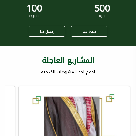
100
500
يتيم
مشروع
نبذة عنا
إتصل بنا
المشاريع العاجلة
ادعم احد المشروعات الخدمية