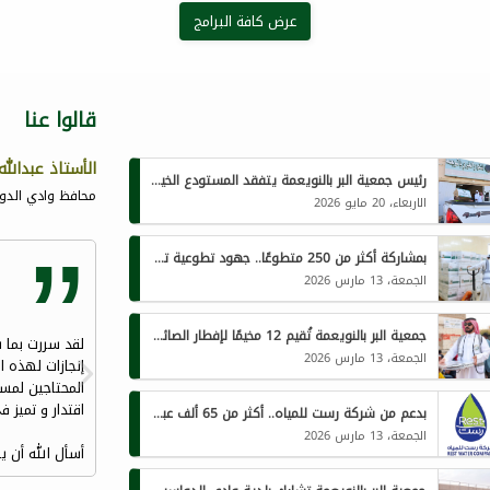
عرض كافة البرامج
قالوا عنا
الأستاذ عبدالله
رئيس جمعية البر بالنويعمة يتفقد المستودع الخيري استعدادًا لبرامج ذي الحجة 1447هـ
محافظ وادي الدواس
الاربعاء، 20 مايو 2026
بمشاركة أكثر من 250 متطوعًا.. جهود تطوعية تتجاوز 400 ساعة لخدمة الصائمين في جمعية النويعمة
الجمعة، 13 مارس 2026
جمعية البر بالنويعمة تُقيم 12 مخيمًا لإفطار الصائمين يستفيد منها أكثر من 1450 فردًا يوميًا
الجمعة، 13 مارس 2026
إنجازات لهذه ا
المحتاجين لمس
اقتدار و تميز ف
بدعم من شركة رست للمياه.. أكثر من 65 ألف عبوة مياه لبرامج جمعية البر الخيرية بالنويعمة الرمضانية
الجمعة، 13 مارس 2026
أسأل الله أن يو