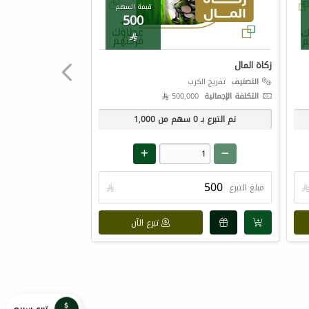
قيمة السهم
500

زكاة المال
التصنيف
تفريج الكرب
التكلفة الإجمالية
500,000 
تم التبرع بـ
0
سهم من
1,000
مبلغ التبرع

تبرع الآن