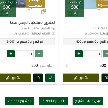
قيمة السهم
قيمة السهم
500
500


المشروع الاستثماري الأربعين صدقة
فالة الايتام
التصنيف
مشاريع الأوقاف
إجمالية
200,000 
التكلفة الإجمالية
1,523,500 
 التبرع بـ
0
سهم من
400
تم التبرع بـ
0
سهم من
3,047

مبلغ التبرع

تبرع الآن
تبرع الآن
عرض كافة المشاريع
المشاريع العاجلة
المشاريع المكتملة