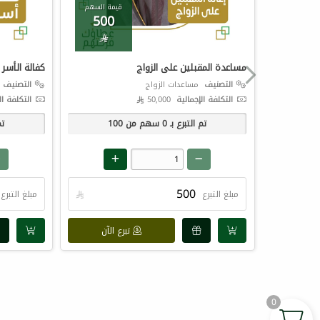
قيمة السهم
500

مساعدة المقبلين على الزواج
كفالة الأسر
التصنيف
مساعدات الزواج
التصنيف
ك
التكلفة الإجمالية
50,000 
التكلفة ال
تم التبرع بـ
0
سهم من
100
تم
مبلغ التبرع

مبلغ التبرع
تبرع الآن
0