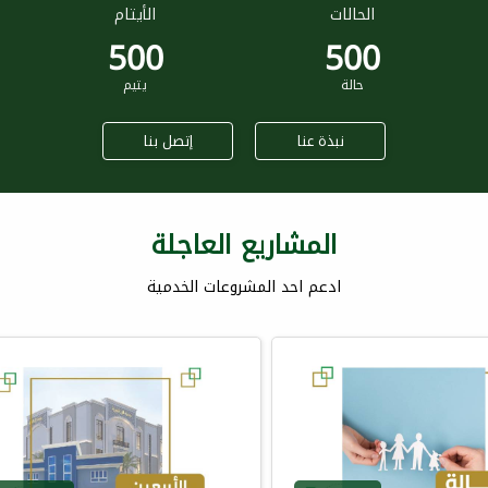
الحالات
الأيتام
500
500
حالة
يتيم
نبذة عنا
إتصل بنا
المشاريع العاجلة
ادعم احد المشروعات الخدمية