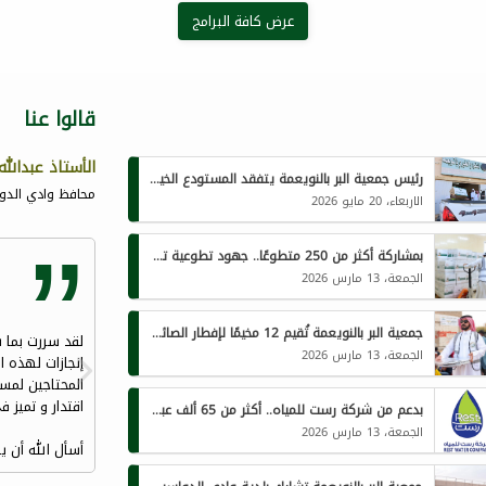
عرض كافة البرامج
قالوا عنا
الأستاذ عبدالله
رئيس جمعية البر بالنويعمة يتفقد المستودع الخيري استعدادًا لبرامج ذي الحجة 1447هـ
محافظ وادي الدواس
الاربعاء، 20 مايو 2026
بمشاركة أكثر من 250 متطوعًا.. جهود تطوعية تتجاوز 400 ساعة لخدمة الصائمين في جمعية النويعمة
الجمعة، 13 مارس 2026
جمعية البر بالنويعمة تُقيم 12 مخيمًا لإفطار الصائمين يستفيد منها أكثر من 1450 فردًا يوميًا
الجمعة، 13 مارس 2026
إنجازات لهذه ا
المحتاجين لمس
اقتدار و تميز ف
بدعم من شركة رست للمياه.. أكثر من 65 ألف عبوة مياه لبرامج جمعية البر الخيرية بالنويعمة الرمضانية
الجمعة، 13 مارس 2026
أسأل الله أن يو