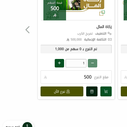
قيمة السهم
500

زكاة المال
التصنيف
تفريج الكرب
التكلفة الإجمالية
500,000 
تم التبرع بـ
0
سهم من
1,000
مبلغ التبرع

تبرع الآن