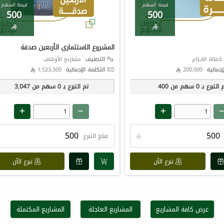
قيمة السهم
قيمة السهم
500
500


المشروع الاستثماري الأربعين صدقة
فالة الايتام
التصنيف
مشاريع الأوقاف
إجمالية
200,000 
التكلفة الإجمالية
1,523,500 
 التبرع بـ
0
سهم من
400
تم التبرع بـ
0
سهم من
3,047

مبلغ التبرع

تبرع الآن
تبرع الآن
عرض كافة المشاريع
المشاريع العاجلة
المشاريع المكتملة