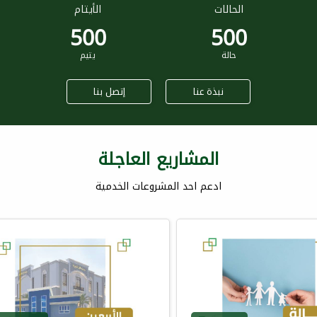
الحالات
الأيتام
500
500
حالة
يتيم
نبذة عنا
إتصل بنا
المشاريع العاجلة
ادعم احد المشروعات الخدمية