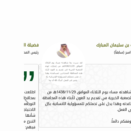
 بن سليمان المبارك
فضيلة الشيخ ناصر بن
ر (سابقاً)
رئيس المحكمة العامة بوادي
لقد سررت بما شاهدته مساء يوم الثلاثاء الموافق 1438/11/29هـ من
اطلعت على ما يقوم به 
لجمعية الخيرية في تقديم يد العون لأبناء هذه المحافظة
بمحافظة وادي الدواسر
اعدته وهذا يدل على تحملكم للمسؤولية الانسانية بكل
النويعمة من الفقراء و 
ي العمل.
الاحتياجات الخاصة ، وس
شأنها التسهيل على الم
فقكم دائماً.
التبرع مادياً و عينياً 
فيهم: