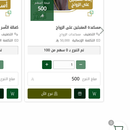
قيمة السهم
500

مساعدة المقبلين على الزواج
كفالة الأسر
التصنيف
مساعدات الزواج
التصنيف
ك
التكلفة الإجمالية
50,000 
التكلفة ال
تم التبرع بـ
0
سهم من
100
تم
مبلغ التبرع

مبلغ التبرع
تبرع الآن
0